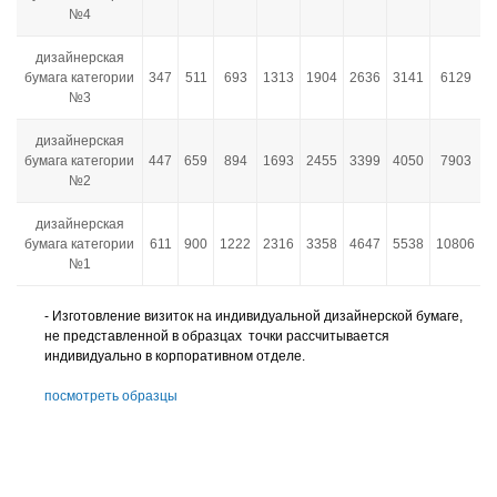
№4
дизайнерская
бумага категории
347
511
693
1313
1904
2636
3141
6129
№3
дизайнерская
бумага категории
447
659
894
1693
2455
3399
4050
7903
№2
дизайнерская
бумага категории
611
900
1222
2316
3358
4647
5538
10806
№1
- Изготовление визиток на индивидуальной дизайнерской бумаге,
не представленной в образцах точки рассчитывается
индивидуально в корпоративном отделе.
посмотреть образцы