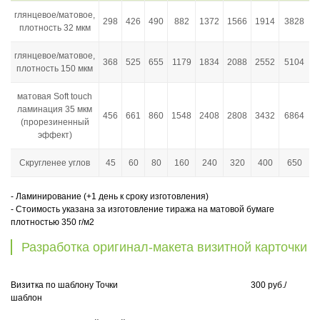
глянцевое/матовое,
298
426
490
882
1372
1566
1914
3828
плотность 32 мкм
глянцевое/матовое,
368
525
655
1179
1834
2088
2552
5104
плотность 150 мкм
матовая Soft touch
ламинация 35 мкм
456
661
860
1548
2408
2808
3432
6864
(прорезиненный
эффект)
Скругленее углов
45
60
80
160
240
320
400
650
- Ламинирование (+1 день к сроку изготовления)
- Стоимость указана за изготовление тиража на матовой бумаге
плотностью 350 г/м2
Разработка оригинал-макета визитной карточки
Визитка по шаблону Точки 300 руб./
шаблон