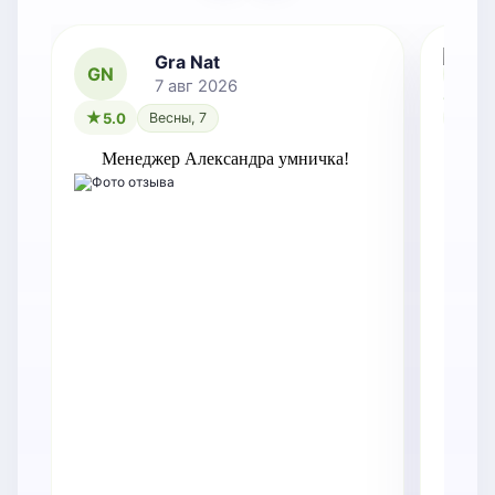
Gra Nat
GN
7 авг 2026
5.0
Весны, 7
5.0
Менеджер Александра умничка!
Оче
зам
Точ
док
Ре