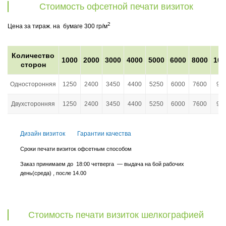
Стоимость офсетной печати визиток
2
Цена за тираж. на бумаге 300 гр/м
Количество
1000
2000
3000
4000
5000
6000
8000
100
сторон
Односторонняя
1250
2400
3450
4400
5250
6000
7600
90
Двухсторонняя
1250
2400
3450
4400
5250
6000
7600
90
Дизайн визиток
Гарантии качества
Сроки печати визиток офсетным способом
Заказ принимаем до 18:00 четверга — выдача на 6ой рабочих
день(среда) , после 14.00
Стоимость печати визиток шелкографией