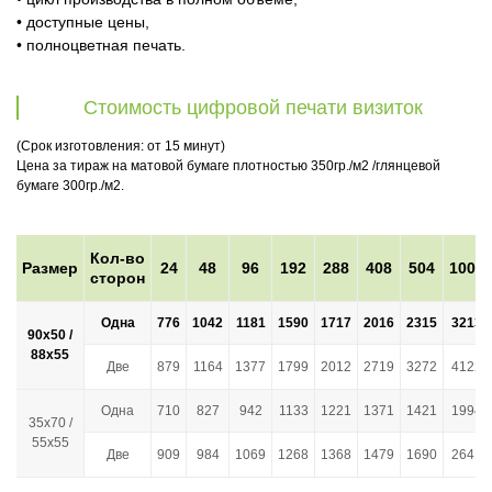
• доступные цены,
• полноцветная печать.
Стоимость цифровой печати визиток
(Срок изготовления: от 15 минут)
Цена за тираж на матовой бумаге плотностью 350гр./м2 /глянцевой
бумаге 300гр./м2.
Кол-во
Размер
24
48
96
192
288
408
504
1008
сторон
Одна
776
1042
1181
1590
1717
2016
2315
3213
90х50 /
88х55
Две
879
1164
1377
1799
2012
2719
3272
4122
Одна
710
827
942
1133
1221
1371
1421
1994
35х70 /
55х55
Две
909
984
1069
1268
1368
1479
1690
2641