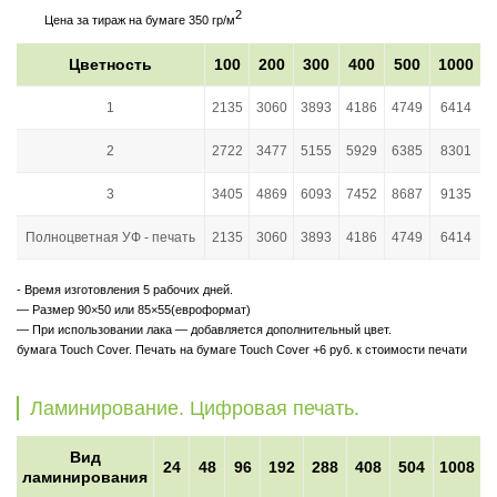
2
Цена за тираж на бумаге 350 гр/м
Цветность
100
200
300
400
500
1000
1
2135
3060
3893
4186
4749
6414
2
2722
3477
5155
5929
6385
8301
3
3405
4869
6093
7452
8687
9135
Полноцветная УФ - печать
2135
3060
3893
4186
4749
6414
- Время изготовления 5 рабочих дней.
— Размер 90×50 или 85×55(евроформат)
— При использовании лака — добавляется дополнительный цвет.
бумага Touch Cover. Печать на бумаге Touch Cover +6 руб. к стоимости печати
Ламинирование. Цифровая печать.
Вид
24
48
96
192
288
408
504
1008
ламинирования