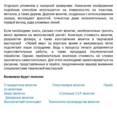
Отдельно упомянём о лазерной гравировке. Нанесение изображения
подобным способом используется на поверхностях из пластика,
металла, а также дерева. Дорогие визитки, созданные с использованием
лазера, восхищают красотой, точностью даже незначительных, на
первый взгляд, едва уловимых линий.
Если необходимо знать, сколько стоят визитки, необязательно тратить
много времени на многочасовой расчёт. Конечную стоимость визитки,
разработки флаера, а также изготовления визиток в творческой
мастерской «'Яркий мир» за короткое время и максимально чётко
подсчитают наши сотрудники. Ведь к процессу печати добавляются
подготовительные работы, а также процедура послепечатной
обработки. Однако приблизительно конечную стоимость не сложно
просчитать самостоятельно. Для этого необходимо ориентироваться на
расценки, представленные в прайсе, предложенном вашему вниманию
специалистами творческой мастерской.
Возможно будет полезно
Стандартные визитки
Пластиковые визитки
Прайс
по визиткам
Заказ визиток
Стильные V.I.P. визитки
Шикарные визитки
Высокочеткий полноцвет
Технология производства визиток