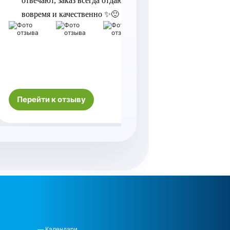
отвечают, заказ всегда отдают 
вовремя и качественно ✨🙂
Качество 
порадовал
Спасибо б
памятным
Перейти к отзыву
Перейти к
— Календари