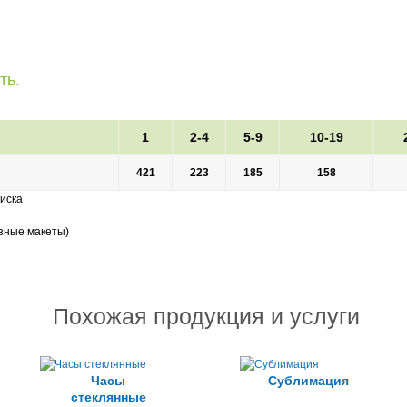
ть.
1
2-4
5-9
10-19
421
223
185
158
диска
азные макеты)
Похожая продукция и услуги
Часы
Сублимация
стеклянные