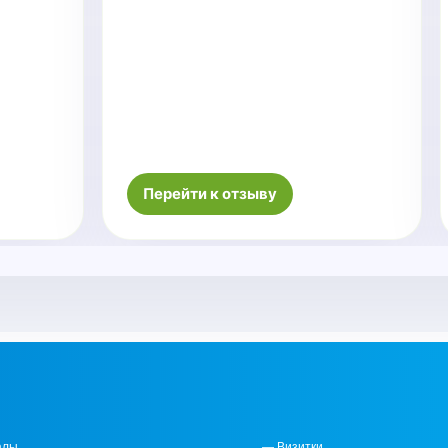
Перейти к отзыву
алы
— Визитки