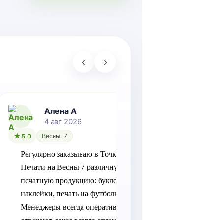
‹
›
Алена А
Ал
4 авг 2026
4 
5.0
Весны, 7
5.0
Вес
Регулярно заказываю в Точка 
Хотелось 
Печати на Весны 7 различную 
благодарн
печатную продукцию: буклеты, 
Юлии, так
наклейки, печать на футболках. 
оперативн
Менеджеры всегда оперативно 