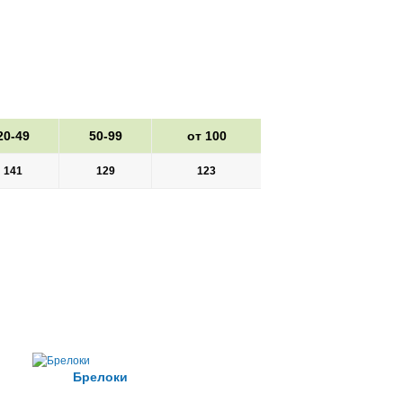
20-49
50-99
от 100
141
129
123
Брелоки