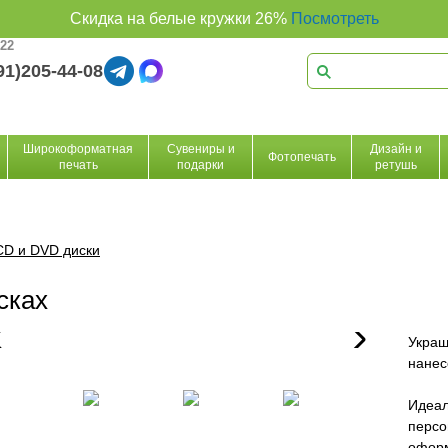
Скидка на белые кружки 26%
Посмотреть
 22
91)205-44-08
Широкоформатная
Сувениры и
Дизайн и
Фотопечать
печать
подарки
ретушь
CD и DVD диски
сках
Украш
нанес
Идеал
персо
оформ