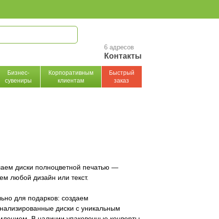
6 адресов
Контакты
Бизнес-
Корпоративным
Быстрый
сувениры
клиентам
заказ
аем диски полноцветной печатью —
ем любой дизайн или текст.
ьно для подарков: создаем
нализированные диски с уникальным
лением. В наличии упаковочные конверты