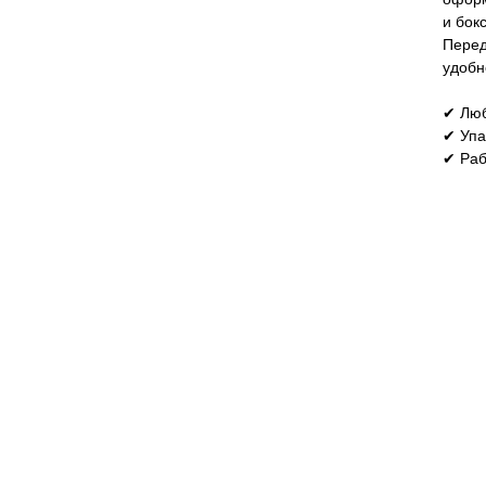
и бок
Перед
удобн
✔ Люб
✔ Упа
✔ Раб