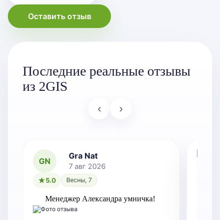
Оставить отзыв
Последние реальные отзывы
из 2GIS
‹
›
Gra Nat
GN
7 авг 2026
5.0
Весны, 7
5.0
Менеджер Александра умничка!
Оче
зам