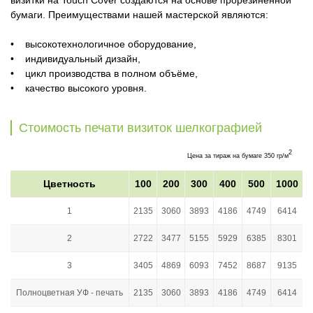
бумаги. Преимуществами нашей мастерской являются:
• высокотехнологичное оборудование,
• индивидуальный дизайн,
• цикл производства в полном объёме,
• качество высокого уровня.
Стоимость печати визиток шелкографией
2
Цена за тираж на бумаге 350 гр/м
Цветность
100
200
300
400
500
1000
1
2135
3060
3893
4186
4749
6414
2
2722
3477
5155
5929
6385
8301
3
3405
4869
6093
7452
8687
9135
Полноцветная УФ - печать
2135
3060
3893
4186
4749
6414