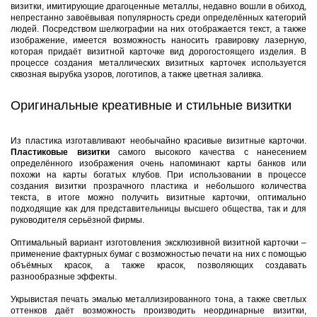
визитки, имитирующие драгоценные металлы, недавно вошли в обиход,
непрестанно завоёвывая популярность среди определённых категорий
людей. Посредством шелкографии на них отображается текст, а также
изображение, имеется возможность наносить гравировку лазерную,
которая придаёт визитной карточке вид дорогостоящего изделия. В
процессе создания металлических визитных карточек используется
сквозная вырубка узоров, логотипов, а также цветная заливка.
Оригинальные креативные и стильные визитки
Из пластика изготавливают необычайно красивые визитные карточки.
Пластиковые визитки
самого высокого качества с нанесением
определённого изображения очень напоминают карты банков или
похожи на карты богатых клубов. При использовании в процессе
создания визитки прозрачного пластика и небольшого количества
текста, в итоге можно получить визитные карточки, оптимально
подходящие как для представительницы высшего общества, так и для
руководителя серьёзной фирмы.
Оптимальный вариант изготовления эксклюзивной визитной карточки –
применение фактурных бумаг с возможностью печати на них с помощью
объёмных красок, а также красок, позволяющих создавать
разнообразные эффекты.
Укрывистая печать эмалью металлизированного тона, а также светлых
оттенков даёт возможность производить неординарные визитки,