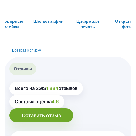
терьерные
Шелкография
Цифровая
Открытки
наклейки
печать
фото
Возврат к списку
Отзывы
Всего на 2GIS
1 884
отзывов
Средняя оценка
4.6
Оставить отзыв