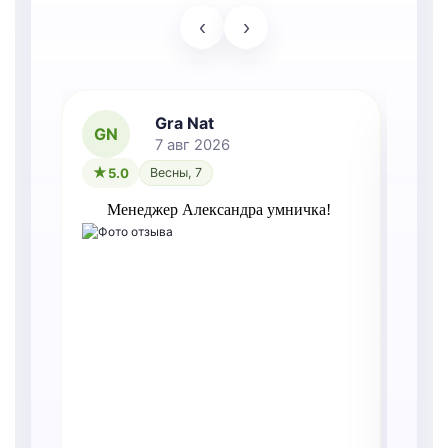
‹
›
Gra Nat
GN
7 авг 2026
5.0
Весны, 7
Менеджер Александра умничка!
Т