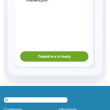
Рекомендую!
о
Перейти к отзыву
• О компании
• Материалы