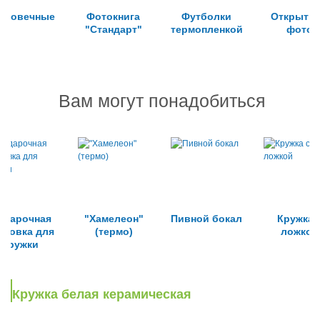
лговечные
Фотокнига
Футболки
Открытки
"Стандарт"
термопленкой
фото
Вам могут понадобиться
одарочная
"Хамелеон"
Пивной бокал
Кружка 
аковка для
(термо)
ложкой
кружки
Кружка белая керамическая