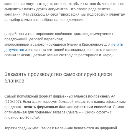
заполнения могут выглядеть стильно, чтобы их можно было зрительно
выделить в пачках других документов. Это своего рода визитка
компании. Как уважающая себя типография, мы подготовили клиентам
на выбор самые разнообразные предложения:
разработка и тиражирование шаблонов приказов, коммерческих
предложений, деловой переписки;
многослойные и самокопирующиеся бланки в Красноярске для
печати
документов
и различных квитанций (накладные, разные квитанции,
бланки заказов, цветные бланки счетов для ресторанов и кафе).
Заказать производство самокопирующихся
бланков
Самый популярный формат фирменных бланков по-прежнему А4
(210х297). Если вас интересует большой тираж, то в наших офисах вам
предложат
печать фирменных бланков офсетным способом
. Самая
оптимальная для подобных заказов бумага – «Юнион офсет» с
плотностью 80 гр/ м².
Тиражи средних масштабов и маленькие печатаются на цифровой