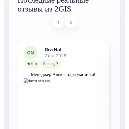
отзывы из 2GIS
‹
›
Gra Nat
GN
7 авг 2026
5.0
Весны, 7
Менеджер Александра умничка!
Т