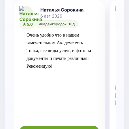
Наталья Сорокина
6 авг 2026
5.0
Академгородок, 18д
5.0
Очень удобно что в нашем 
Рег
замечательном Академе есть 
Пе
Точка, все виды услуг, и фото на 
пе
документы и печать различная! 
нак
Рекомендую!
Ме
отв
во