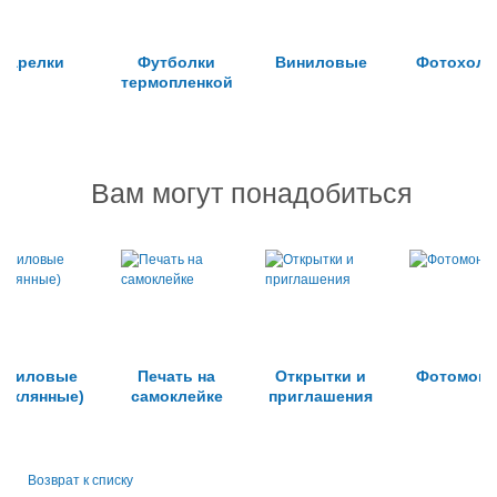
Тарелки
Футболки
Виниловые
Фотохолс
термопленкой
Вам могут понадобиться
криловые
Печать на
Открытки и
Фотомонт
теклянные)
самоклейке
приглашения
Возврат к списку