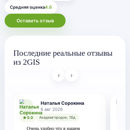
Средняя оценка
4.6
Оставить отзыв
Последние реальные отзывы
из 2GIS
‹
›
Наталья Сорокина
6 авг 2026
5.0
Академгородок, 18д
5.0
Очень удобно что в нашем 
Рег