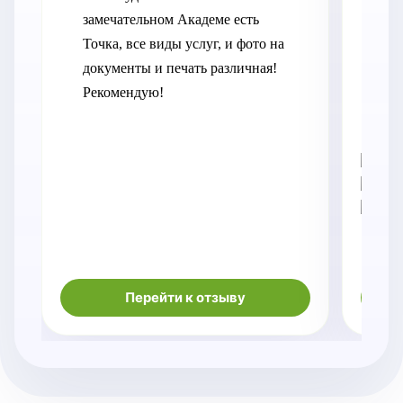
замечательном Академе есть 
Пе
Точка, все виды услуг, и фото на 
пе
документы и печать различная! 
нак
Рекомендую!
Ме
отв
во
Перейти к отзыву