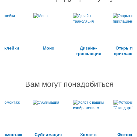
Наклейки
Моно
Дизайн-
Открытки
трансляция
приглаше
Вам могут понадобиться
отомонтаж
Сублимация
Холст с
Фотокни