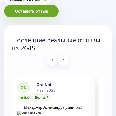
Оставить отзыв
Последние реальные отзывы
из 2GIS
‹
›
Gra Nat
GN
7 авг 2026
5.0
Весны, 7
5.0
Менеджер Александра умничка!
Оче
зам