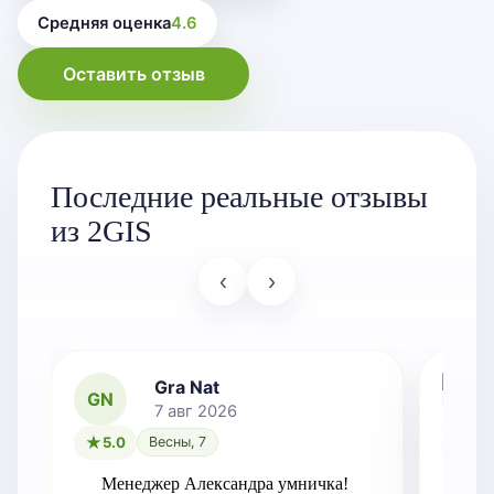
Средняя оценка
4.6
Оставить отзыв
Последние реальные отзывы
из 2GIS
‹
›
Gra Nat
GN
7 авг 2026
5.0
Весны, 7
5.0
Менеджер Александра умничка!
Оче