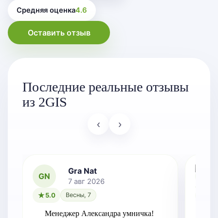
Средняя оценка
4.6
Оставить отзыв
Последние реальные отзывы
из 2GIS
‹
›
Gra Nat
GN
7 авг 2026
5.0
Весны, 7
5.0
Менеджер Александра умничка!
Оче