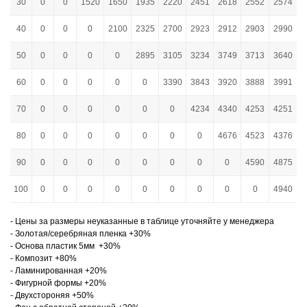
30
0
0
1520
1650
1935
2220
2451
2618
2552
2574
40
0
0
0
2100
2325
2700
2923
2912
2903
2990
50
0
0
0
0
2895
3105
3234
3749
3713
3640
60
0
0
0
0
0
3390
3843
3920
3888
3991
70
0
0
0
0
0
0
4234
4340
4253
4251
80
0
0
0
0
0
0
0
4676
4523
4376
90
0
0
0
0
0
0
0
0
4590
4875
100
0
0
0
0
0
0
0
0
0
4940
- Цены за размеры неуказанные в таблице уточняйте у менеджера
- Золотая/серебряная пленка +30%
- Основа пластик 5мм +30%
- Композит +80%
- Ламинированная +20%
- Фигурной формы +20%
- Двухстороняя +50%