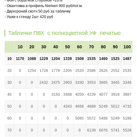
- Фон с обратной стороной +20%
- Окантовка в профиль Nielsen 900 руб/пог.м.
- Двухсроний скотч 50 руб за табличку
- Ушки к стенду 2шт 420 руб
Таблички ПВХ с полноцветной УФ печатью
10
20
30
40
50
60
70
80
90
100
10
1170
1088
1229
1204
1339
1508
1535
1460
1525
1487
20
0
1254
1728
1778
2205
2520
2586
2626
2552
2535
30
0
0
2432
2475
2903
3330
3553
3665
3445
3346
40
0
0
0
3150
3488
4050
4239
4077
3918
3887
50
0
0
0
0
4343
4658
4689
5249
5012
4732
60
0
0
0
0
0
5085
5572
5488
5249
5188
70
0
0
0
0
0
0
6139
6076
5741
5526