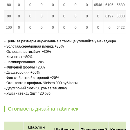
80
0
0
0
0
0
0
0
6546
6105
5689
90
0
0
0
0
0
0
0
0
6197
6338
100
0
0
0
0
0
0
0
0
0
6422
- Цены за размеры неуказанные в таблице уточняйте у менеджера
- Золотая/серебряная пленка +30%
- Основа пластик 5мм +30%
- Композит +80%
- Ламинированная +20%
- Фигурной формы +20%
- Двухстороняя +50%
- Фон с обратной стороной +20%
- Окантовка в профиль Nielsen 900 руб/пог.м.
- Двухсроний скотч 50 руб за табличку
- Ушки к стенду 2шт 420 руб
Стоимость дизайна табличек
Шаблон
Шаблон с
Технический
Креатив