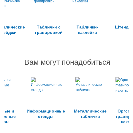
аллические
Таблички с
Таблички-
Штенде
бейджи
гравировкой
наклейки
Вам могут понадобиться
отые и
Информационные
Металлические
Оргсте
ебреные
стенды
таблички
гравиро
уквы
накат