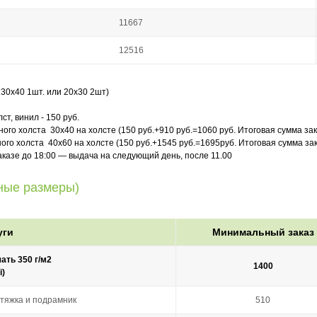
11667
12516
 30х40 1шт. или 20х30 2шт)
ст, винил - 150 руб.
о холста 30х40 на холсте (150 руб.+910 руб.=1060 руб. Итоговая сумма зак
го холста 40х60 на холсте (150 руб.+1545 руб.=1695руб. Итоговая сумма зак
казе до 18:00 — выдача на следующий день, после 11.00
ные размеры)
уги
Минимальный заказ
ать 350 г/м2
1400
i)
тяжка и подрамник
510