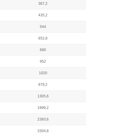
367,2
435,2
544
652,8
680
952
1020
979,2
1305,6
1999,2
2393,6
3304,8