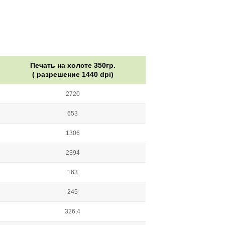
Печать на холсте 350гр.
( разрешение 1440 dpi)
2720
653
1306
2394
163
245
326,4