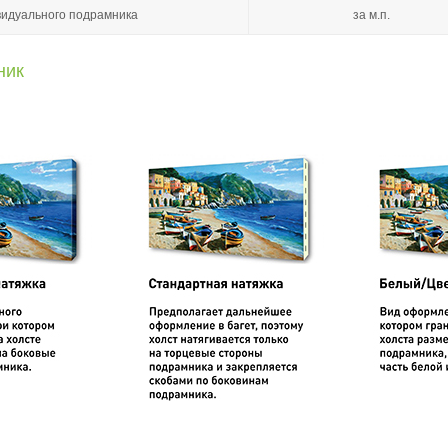
видуального подрамника
за м.п.
ник