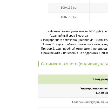
100х135 см
100х150 см
- Минимальная сумма заказа 1400 руб. (т.е.
- Гарантийный срок 4 месяца
- Вывод пробного отпечатка (ширина до 10 см): хол
Пример 1: один пробный отпечаток и печать одног
Пример 2: один пробный отпечаток и печать одно
- Сроки печати и нанесения на подрамник При за
Стоимость холста (индивидуаль
Вид усл
Универсальная печ
(1440 dp
Галерейная/студийная на