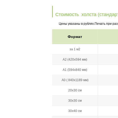
Стоимость холста (стандар
Цены указаны в рублях.Печать при ра
Формат
за 1 м2
А2 (420х594 мм)
А1 (594х840 мм)
А0 ( 840х1189 мм)
20х30 см
30х30 см
30х40 см