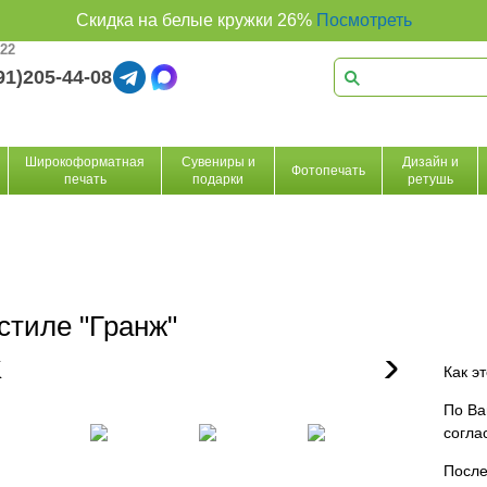
Скидка на белые кружки 26%
Посмотреть
 22
91)205-44-08
Широкоформатная
Сувениры и
Дизайн и
Фотопечать
печать
подарки
ретушь
стиле "Гранж"
Как э
По Ва
согла
После