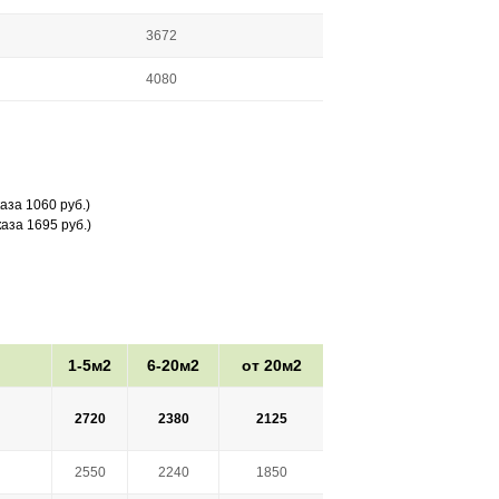
3672
4080
аза 1060 руб.)
аза 1695 руб.)
1-5м2
6-20м2
от 20м2
2720
2380
2125
2550
2240
1850