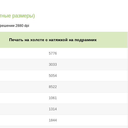
тные размеры)
зрешении 2880 dpi
Печать на холсте с натяжкой на подрамник
5776
3033
5054
8522
1061
1314
1844