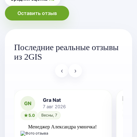
Оставить отзыв
Последние реальные отзывы
из 2GIS
‹
›
Gra Nat
GN
7 авг 2026
5.0
Весны, 7
5.0
Менеджер Александра умничка!
Оче
зам