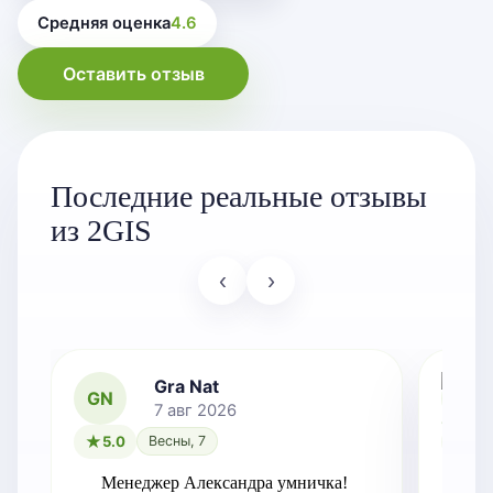
Средняя оценка
4.6
Оставить отзыв
Последние реальные отзывы
из 2GIS
‹
›
Gra Nat
GN
7 авг 2026
5.0
Весны, 7
5.0
Менеджер Александра умничка!
Оче