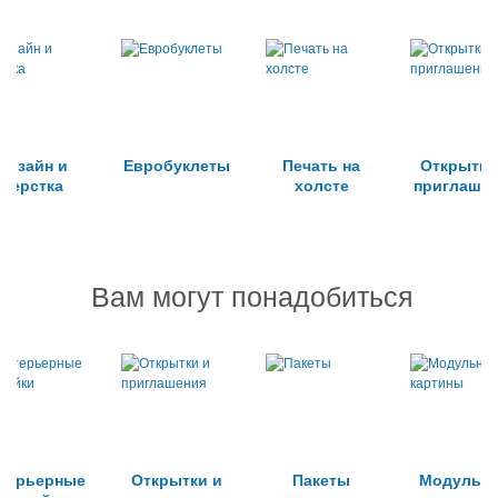
Дизайн и
Евробуклеты
Печать на
Открытки
верстка
холсте
приглаше
Вам могут понадобиться
терьерные
Открытки и
Пакеты
Модульн