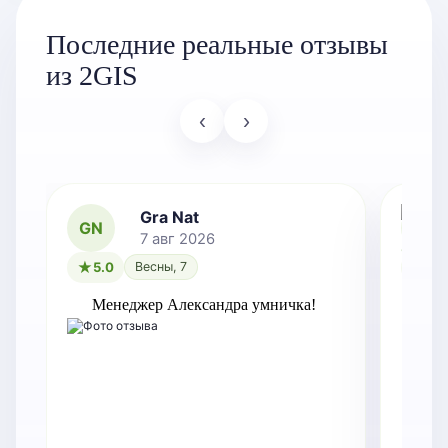
Последние реальные отзывы
из 2GIS
‹
›
Gra Nat
GN
7 авг 2026
5.0
Весны, 7
5.0
Менеджер Александра умничка!
Оче
зам
Точ
док
Ре