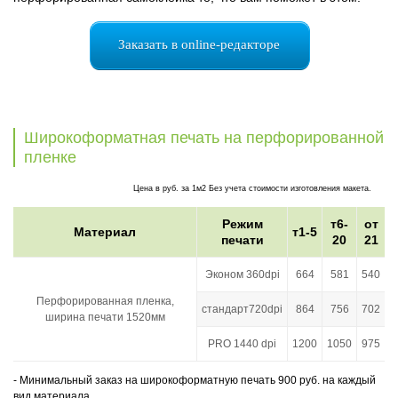
Заказать в online-редакторе
Широкоформатная печать на перфорированной
пленке
Цена в руб. за 1м2 Без учета стоимости изготовления макета.
Режим
т6-
от
Материал
т1-5
печати
20
21
Эконом 360dpi
664
581
540
Перфорированная пленка,
стандарт720dpi
864
756
702
ширина печати 1520мм
PRO 1440 dpi
1200
1050
975
- Минимальный заказ на широкоформатную печать 900 руб. на каждый
вид материала