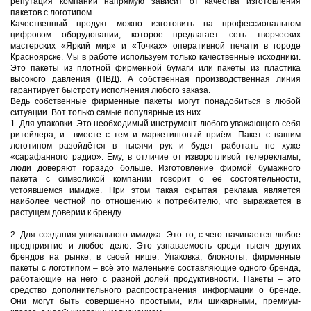
репутация компании напрямую зависит от качества изготовления
пакетов с логотипом.
Качественный продукт можно изготовить на профессиональном
цифровом оборудовании, которое предлагает сеть творческих
мастерских «Яркий мир» и «Точках» оперативной печати в городе
Красноярске. Мы в работе используем только качественные исходники.
Это пакеты из плотной фирменной бумаги или пакеты из пластика
высокого давления (ПВД). А собственная производственная линия
гарантирует быстроту исполнения любого заказа.
Ведь собственные фирменные пакеты могут понадобиться в любой
ситуации. Вот только самые популярные из них.
1.
Для упаковки. Это необходимый инструмент любого уважающего себя
ритейлера, и вместе с тем и маркетинговый приём. Пакет с вашим
логотипом разойдётся в тысячи рук и будет работать не хуже
«сарафанного радио». Ему, в отличие от изворотливой телерекламы,
люди доверяют гораздо больше. Изготовление фирмой бумажного
пакета с символикой компании говорит о её состоятельности,
устоявшемся имидже. При этом такая скрытая реклама является
наиболее честной по отношению к потребителю, что выражается в
растущем доверии к бренду.
2.
Для создания уникального имиджа. Это то, с чего начинается любое
предприятие и любое дело. Это узнаваемость среди тысяч других
брендов на рынке, в своей нише. Упаковка, блокноты, фирменные
пакеты с логотипом – всё это маленькие составляющие одного бренда,
работающие на него с разной долей продуктивности. Пакеты – это
средство дополнительного распространения информации о бренде.
Они могут быть совершенно простыми, или шикарными, премиум-