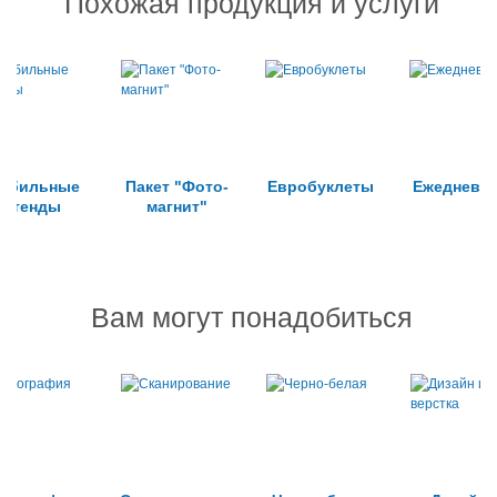
Похожая продукция и услуги
обильные
Пакет "Фото-
Евробуклеты
Ежедневн
стенды
магнит"
Вам могут понадобиться