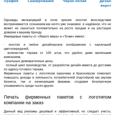
изография
Сканирование
Черно-белая
Дизайн 
верстка
Однажды мелькнувший в поле зрения логотип впоследствии
воспринимается сознанием как нечто уже знакомое и надёжное, что не
может не сказаться положительно на росте продаж и на растущее
доверие к вашему бренду.
Имиждевые пакеты от «Яркого мира» и «Точки» имеют:
·
логотип и любое дизайнерское изображение с наилучшей
цветопередачей;
·
количество тиража от 100 штук, что удобно даже маленьким
компаниям;
·
реальные демократичные цены;
·
полный цикл производства: от разработки дизайн-макета до доставки
по адресу готового тиража.
Фирменные пакеты с логотипом заказчика в Красноярске помогают
повышать доходы и лояльность потребителей (партнёров) как акулам
бизнеса, так и начинающим фирмам, создавая безупречную
узнаваемость среди тысяч других.
Печать фирменных пакетов с логотипом
компании на заказ
Данный вид рекламы дешёвый и эффективный, но следует учесть: