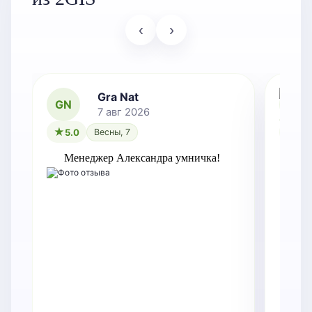
‹
›
Gra Nat
GN
7 авг 2026
5.0
Весны, 7
5.0
Менеджер Александра умничка!
Оче
зам
Точ
док
Ре