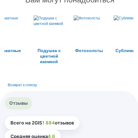
лакатные
Подушка с
Фотохолсты
Сублимац
цветной
каемкой
Возврат к списку
Отзывы
Всего на 2GIS
1 884
отзывов
Средняя оценка
4.6