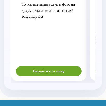
Точка, все виды услуг, и фото на 
пе
документы и печать различная! 
нак
Рекомендую!
Ме
отв
во
Перейти к отзыву