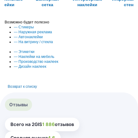
клейки
сетка
наклейки
стенд
Возможно будет полезно
—
Стикеры
—
Наружная реклама
—
Автонаклейки
—
На витрину / стекла
—
Этикетки
—
Наклейки на мебель
—
Производство наклеек
—
Дизайн наклеек
Возврат к списку
Отзывы
Всего на 2GIS
1 886
отзывов
Средняя оценка
4.6