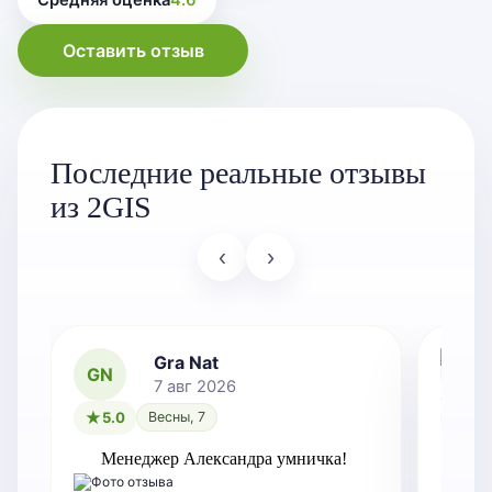
Оставить отзыв
Последние реальные отзывы
из 2GIS
‹
›
Gra Nat
GN
7 авг 2026
5.0
Весны, 7
5.0
Менеджер Александра умничка!
Оче
зам