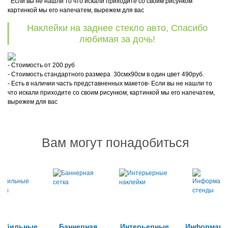
Если вы не нашли то что искали приходите со своим рисунком
картинкой мы его напечатем, вырежем для вас
Наклейки на заднее стекло авто, Спасибо
любимая за дочь!
- Стоимость от 200 руб
- Стоимость стандартного размера 30смх90см в один цвет 490руб.
- Есть в наличии часть представненных макетов- Если вы не нашли то
что искали приходите со своим рисунком, картинкой мы его напечатем,
вырежем для вас
Вам могут понадобиться
мобильные
Баннерная
Интерьерные
Информаци