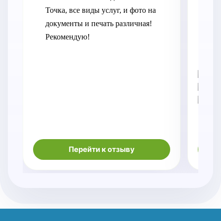
Точка, все виды услуг, и фото на 
пе
документы и печать различная! 
нак
Рекомендую!
Ме
отв
во
Перейти к отзыву