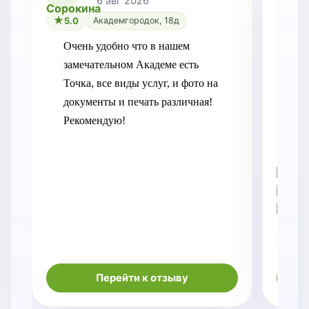
6 авг 2026
5.0
Академгородок, 18д
5.0
Очень удобно что в нашем 
Рег
замечательном Академе есть 
Пе
Точка, все виды услуг, и фото на 
пе
документы и печать различная! 
нак
Рекомендую!
Ме
отв
во
Перейти к отзыву