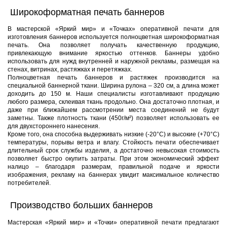
Широкоформатная печать баннеров
В мастерской «Яркий мир» и «Точках» оперативной печати для
изготовления баннеров используется полноцветная широкоформатная
печать. Она позволяет получать качественную продукцию,
привлекающую внимание яркостью оттенков. Баннеры удобно
использовать для нужд внутренней и наружной рекламы, размещая на
стенах, витринах, растяжках и перетяжках.
Полноцветная печать баннеров и растяжек производится на
специальной баннерной ткани. Ширина рулона – 320 см, а длина может
доходить до 150 м. Наши специалисты изготавливают продукцию
любого размера, склеивая ткань продольно. Она достаточно плотная, и
даже при ближайшем рассмотрении места соединений не будут
заметны. Также плотность ткани (450г/м²) позволяет использовать ее
для двухстороннего нанесения.
Кроме того, она способна выдерживать низкие (-20°C) и высокие (+70°C)
температуры, порывы ветра и влагу. Стойкость печати обеспечивает
длительный срок службы изделия, а достаточно невысокая стоимость
позволяет быстро окупить затраты. При этом экономический эффект
налицо – благодаря размерам, правильной подаче и яркости
изображения, рекламу на баннерах увидит максимальное количество
потребителей.
Производство больших баннеров
Мастерская «Яркий мир» и «Точки» оперативной печати предлагают