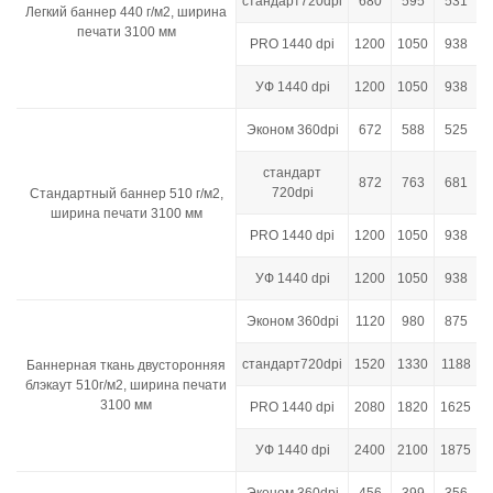
стандарт720dpi
680
595
531
Легкий баннер 440 г/м2, ширина
печати 3100 мм
PRO 1440 dpi
1200
1050
938
УФ 1440 dpi
1200
1050
938
Эконом 360dpi
672
588
525
стандарт
872
763
681
720dpi
Стандартный баннер 510 г/м2,
ширина печати 3100 мм
PRO 1440 dpi
1200
1050
938
УФ 1440 dpi
1200
1050
938
Эконом 360dpi
1120
980
875
стандарт720dpi
1520
1330
1188
Баннерная ткань двусторонняя
блэкаут 510г/м2, ширина печати
3100 мм
PRO 1440 dpi
2080
1820
1625
УФ 1440 dpi
2400
2100
1875
Эконом 360dpi
456
399
356