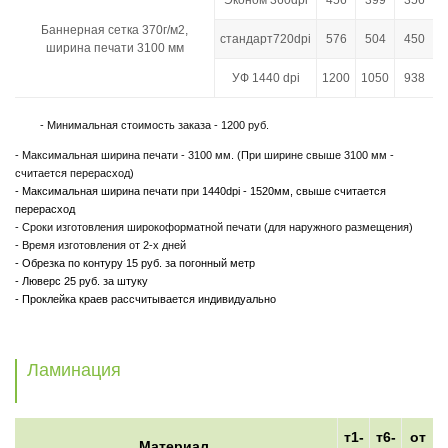
Баннерная сетка 370г/м2,
стандарт720dpi
576
504
450
ширина печати 3100 мм
УФ 1440 dpi
1200
1050
938
- Минимальная стоимость заказа - 1200 руб.
- Максимальная ширина печати - 3100 мм. (При ширине свыше 3100 мм -
считается перерасход)
- Максимальная ширина печати при 1440dpi - 1520мм, свыше считается
перерасход
- Сроки изготовления широкоформатной печати (для наружного размещения)
- Время изготовления от 2-х дней
- Обрезка по контуру 15 руб. за погонный метр
- Люверс 25 руб. за штуку
- Проклейка краев рассчитывается индивидуально
Ламинация
т1-
т6-
от
Материал