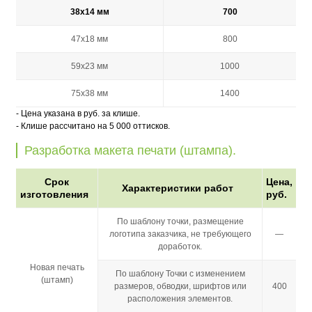
38х14 мм
700
47х18 мм
800
59х23 мм
1000
75х38 мм
1400
- Цена указана в руб. за клише.
- Клише рассчитано на 5 000 оттисков.
Разработка макета печати (штампа).
Срок
Цена,
Характеристики работ
изготовления
руб.
По шаблону точки, размещение
логотипа заказчика, не требующего
—
доработок.
Новая печать
По шаблону Точки с изменением
(штамп)
размеров, обводки, шрифтов или
400
расположения элементов.