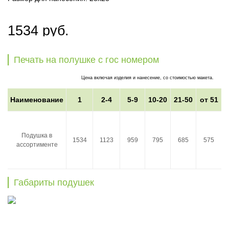
1534 руб.
Печать на полушке с гос номером
Цена включая изделия и нанесение, со стоимостью макета.
Наименование
1
2-4
5-9
10-20
21-50
от 51
Подушка в
1534
1123
959
795
685
575
ассортименте
Габариты подушек