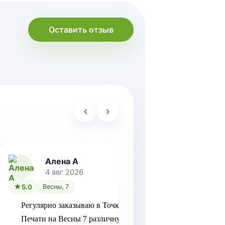
Оставить отзыв
‹
›
Алена А
Ал
4 авг 2026
4 
5.0
Весны, 7
5.0
Вес
Регулярно заказываю в Точка 
Хотелось 
Печати на Весны 7 различную 
благодарн