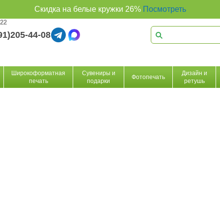
Скидка на белые кружки 26%
Посмотреть
 22
91)205-44-08
Широкоформатная
Сувениры и
Дизайн и
Фотопечать
печать
подарки
ретушь