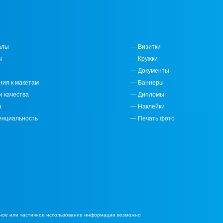
алы
— Визитки
ы
— Кружки
— Документы
ния к макетам
— Баннеры
и качества
— Дипломы
а
— Наклейки
енциальность
— Печать фото
лное или частичное использование информации возможно