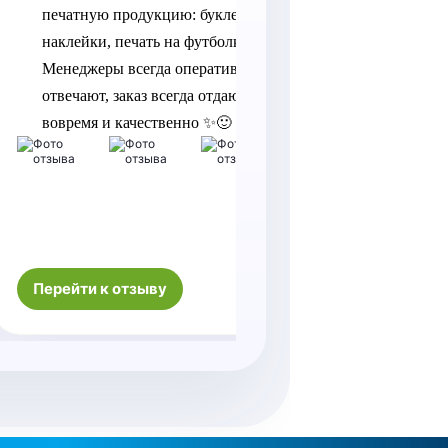
печатную продукцию: буклеты, 
Юлии, так
наклейки, печать на футболках. 
оперативн
Менеджеры всегда оперативно 
отвечают, заказ всегда отдают 
вовремя и качественно ✨🙂
Качество 
порадовал
Спасибо б
памятным
Перейти к отзыву
Перейти к