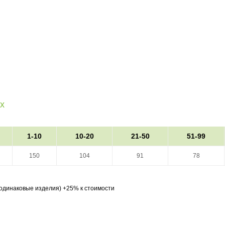
х
1-10
10-20
21-50
51-99
150
104
91
78
 одинаковые изделия) +25% к стоимости