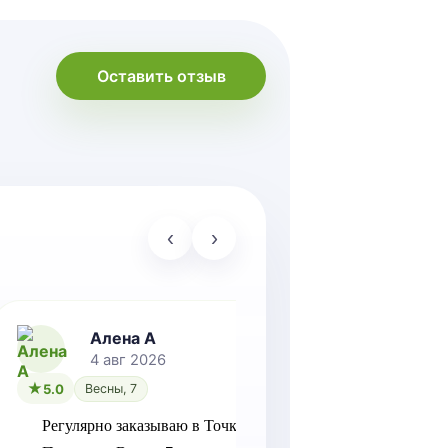
Оставить отзыв
‹
›
Алена А
Ал
4 авг 2026
4 
5.0
Весны, 7
5.0
Вес
Регулярно заказываю в Точка 
Хотелось 