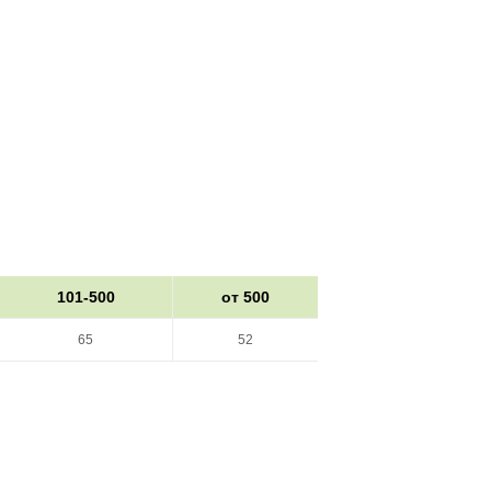
101-500
от 500
65
52