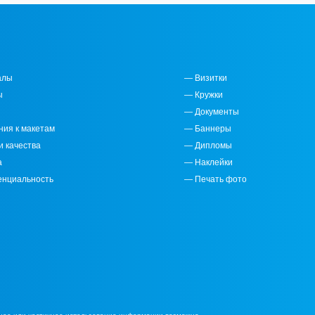
алы
— Визитки
ы
— Кружки
— Документы
ния к макетам
— Баннеры
и качества
— Дипломы
а
— Наклейки
енциальность
— Печать фото