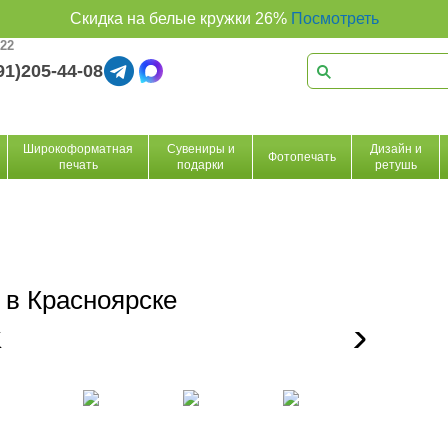
Скидка на белые кружки 26%
Посмотреть
 22
91)205-44-08
Широкоформатная
Сувениры и
Дизайн и
Фотопечать
печать
подарки
ретушь
 в Красноярске