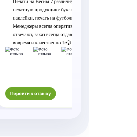
Печати на Весны 7 различную 
благодарн
печатную продукцию: буклеты, 
Юлии, так
наклейки, печать на футболках. 
оперативн
Менеджеры всегда оперативно 
отвечают, заказ всегда отдают 
вовремя и качественно ✨🙂
Качество 
порадовал
Спасибо б
памятным
Перейти к отзыву
Перейти к